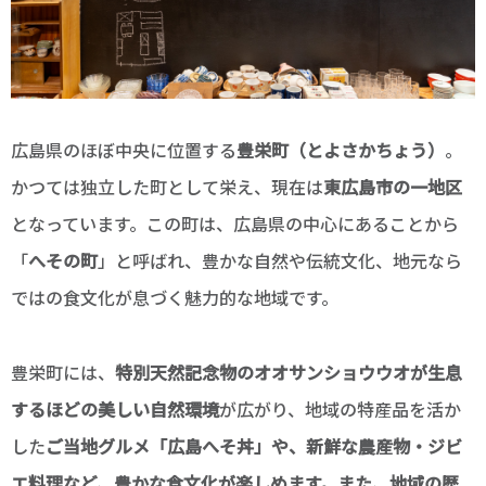
広島県のほぼ中央に位置する
豊栄町（とよさかちょう）
。
かつては独立した町として栄え、現在は
東広島市の一地区
となっています。この町は、広島県の中心にあることから
「
へその町
」と呼ばれ、豊かな自然や伝統文化、地元なら
ではの食文化が息づく魅力的な地域です。
豊栄町には、
特別天然記念物のオオサンショウウオが生息
するほどの美しい自然環境
が広がり、地域の特産品を活か
した
ご当地グルメ「広島へそ丼」や、新鮮な農産物・ジビ
エ料理など、豊かな食文化が楽しめます。また、地域の歴